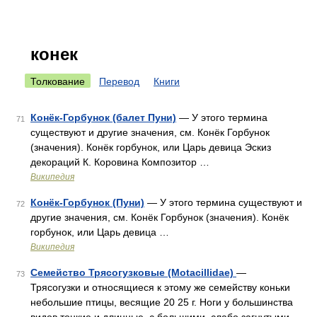
конек
Толкование
Перевод
Книги
Конёк-Горбунок (балет Пуни)
— У этого термина
71
существуют и другие значения, см. Конёк Горбунок
(значения). Конёк горбунок, или Царь девица Эскиз
декораций К. Коровина Композитор …
Википедия
Конёк-Горбунок (Пуни)
— У этого термина существуют и
72
другие значения, см. Конёк Горбунок (значения). Конёк
горбунок, или Царь девица …
Википедия
Семейство Трясогузковые (Motacillidae)
—
73
Трясогузки и относящиеся к этому же семейству коньки
небольшие птицы, весящие 20 25 г. Ноги у большинства