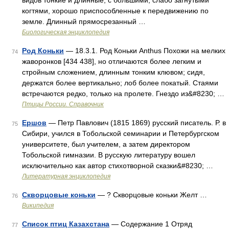
видов тонкие и длинные, с большими, слабо загнутыми
когтями, хорошо приспособленные к передвижению по
земле. Длинный прямосрезанный …
Биологическая энциклопедия
Род Коньки
— 18.3.1. Род Коньки Anthus Похожи на мелких
74
жаворонков [434 438], но отличаются более легким и
стройным сложением, длинным тонким клювом; сидя,
держатся более вертикально; лоб более покатый. Стаями
встречаются редко, только на пролете. Гнездо из&#8230; …
Птицы России. Справочник
Ершов
— Петр Павлович (1815 1869) русский писатель. Р. в
75
Сибири, учился в Тобольской семинарии и Петербургском
университете, был учителем, а затем директором
Тобольской гимназии. В русскую литературу вошел
исключительно как автор стихотворной сказки&#8230; …
Литературная энциклопедия
Скворцовые коньки
— ? Скворцовые коньки Желт …
76
Википедия
Список птиц Казахстана
— Содержание 1 Отряд
77