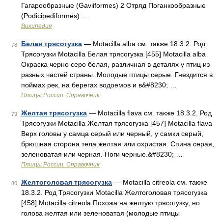
Гагарообразные (Gaviiformes) 2 Отряд Поганкообразные
(Podicipediformes) …
Википедия
Белая трясогузка
— Motacilla alba см. также 18.3.2. Род
78
Трясогузки Motacilla Белая трясогузка [455] Motacilla alba
Окраска черно серо белая, различная в деталях у птиц из
разных частей страны. Молодые птицы серые. Гнездится в
поймах рек, на берегах водоемов и в&#8230; …
Птицы России. Справочник
Желтая трясогузка
— Motacilla flava см. также 18.3.2. Род
79
Трясогузки Motacilla Желтая трясогузка [457] Motacilla flava
Верх головы у самца серый или черный, у самки серый,
брюшная сторона тела желтая или охристая. Спина серая,
зеленоватая или черная. Ноги черные.&#8230; …
Птицы России. Справочник
Желтоголовая трясогузка
— Motacilla citreola см. также
80
18.3.2. Род Трясогузки Motacilla Желтоголовая трясогузка
[458] Motacilla citreola Похожа на желтую трясогузку, но
голова желтая или зеленоватая (молодые птицы