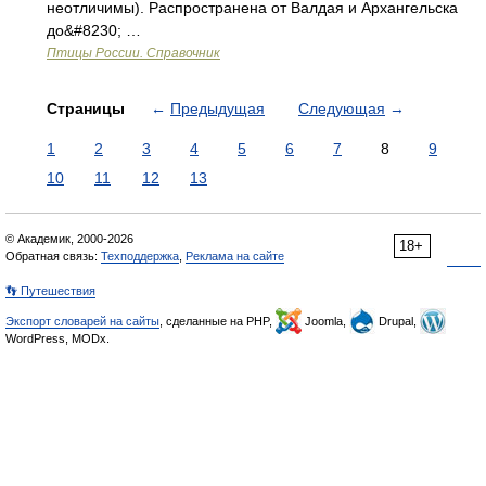
неотличимы). Распространена от Валдая и Архангельска
до&#8230; …
Птицы России. Справочник
Страницы
←
Предыдущая
Следующая
→
1
2
3
4
5
6
7
8
9
10
11
12
13
© Академик, 2000-2026
18+
Обратная связь:
Техподдержка
,
Реклама на сайте
👣 Путешествия
Экспорт словарей на сайты
, сделанные на PHP,
Joomla,
Drupal,
WordPress, MODx.